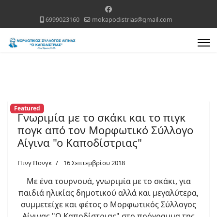
6999023160
mokapodistrias@gmail.com
Featured
Γνωριμία με το σκάκι και το πιγκ
πογκ από τον Μορφωτικό Σύλλογο
Αίγινα "ο Καποδίστριας"
Πινγ Πονγκ
16 Σεπτεμβρίου 2018
Με ένα τουρνουά, γνωριμία με το σκάκι, για
παιδιά ηλικίας δημοτικού αλλά και μεγαλύτερα,
συμμετείχε και φέτος ο Μορφωτικός Σύλλογος
Αίγινας "Ο Καποδίστριας" στο πρόγραμμα της