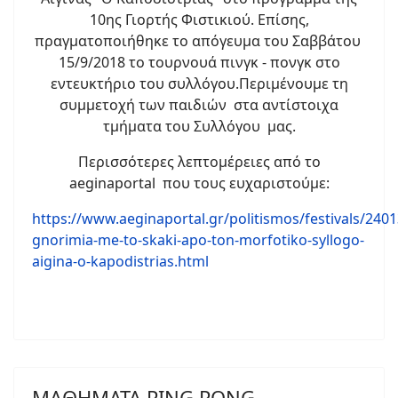
10ης Γιορτής Φιστικιού. Επίσης,
πραγματοποιήθηκε το απόγευμα του Σαββάτου
15/9/2018 το τουρνουά πινγκ - πονγκ στο
εντευκτήριο του συλλόγου.Περιμένουμε τη
συμμετοχή των παιδιών στα αντίστοιχα
τμήματα του Συλλόγου μας.
Περισσότερες λεπτομέρειες από το
aeginaportal που τους ευχαριστούμε:
https://www.aeginaportal.gr/politismos/festivals/2401
gnorimia-me-to-skaki-apo-ton-morfotiko-syllogo-
aigina-o-kapodistrias.html
ΜΑΘΗΜΑΤΑ PING PONG