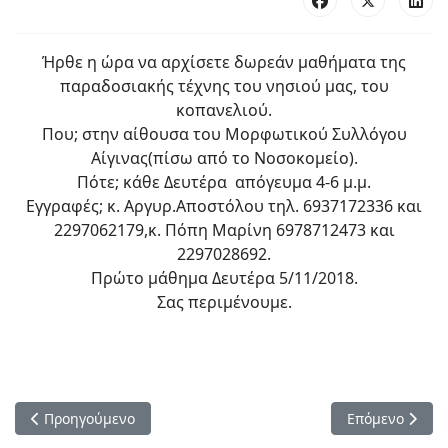
Ήρθε η ώρα να αρχίσετε δωρεάν μαθήματα της
παραδοσιακής τέχνης του νησιού μας, του
κοπανελιού.
Που; στην αίθουσα του Μορφωτικού Συλλόγου
Αίγινας(πίσω από το Νοσοκομείο).
Πότε; κάθε Δευτέρα απόγευμα 4-6 μ.μ.
Εγγραφές; κ. Αργυρ.Αποστόλου τηλ. 6937172336 και
2297062179,κ. Πόπη Μαρίνη 6978712473 και
2297028692.
Πρώτο μάθημα Δευτέρα 5/11/2018.
Σας περιμένουμε.
Προηγούμενο άρθρο: ΜΑΘΗΜΑΤΑ ΚΟΠΑΝΕΛΙΟΥ
Επόμενο άρθρο:
Προηγούμενο
Επόμενο