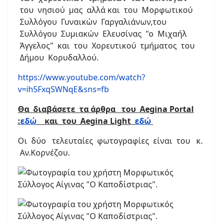
του νησιού μας αλλά και του Μορφωτικού
Συλλόγου Γυναικών Γαργαλιάνων,του
Συλλόγου Συμιακών Ελευσίνας "ο Μιχαήλ
Άγγελος" και του Χορευτικού τμήματος του
Δήμου Κορυδαλλού.
https://www.youtube.com/watch?
v=ih5FxqSWNqE&sns=fb
Θα διαβάσετε τα άρθρα του Aegina Portal
:
εδώ
και του Αegina Light
εδώ
Οι δύο τελευταίες φωτογραφίες είναι του κ.
Αν.Κορνέζου.