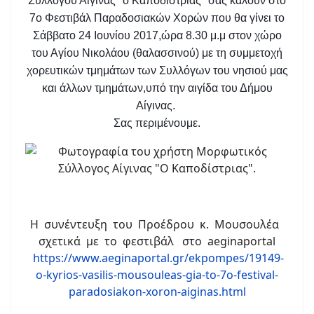
Συλλόγου Αίγινας "ο Καποδίστριας" σας καλούν στο
7ο Φεστιβάλ Παραδοσιακών Χορών που θα γίνει το
Σάββατο 24 Ιουνίου 2017,ώρα 8.30 μ.μ στον χώρο
του Αγίου Νικολάου (θαλασσινού) με τη συμμετοχή
χορευτικών τμημάτων των Συλλόγων του νησιού μας
και άλλων τμημάτων,υπό την αιγίδα του Δήμου
Αίγινας.
Σας περιμένουμε.
Η συνέντευξη του Προέδρου κ. Μουσουλέα
σχετικά με το φεστιβάλ στο aeginaportal
https://www.aeginaportal.gr/ekpompes/19149-
o-kyrios-vasilis-mousouleas-gia-to-7o-festival-
paradosiakon-xoron-aiginas.html